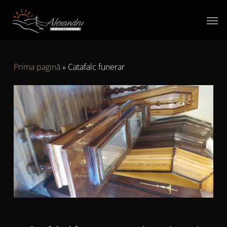
Skip
Men
to
main
content
Prima pagină
»
Catafalc funerar