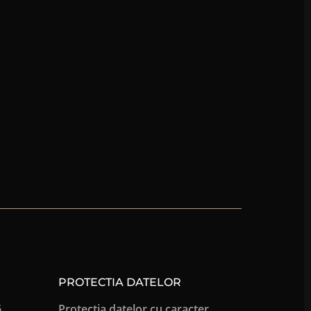
PROTECTIA DATELOR
,
Protectia datelor cu caracter