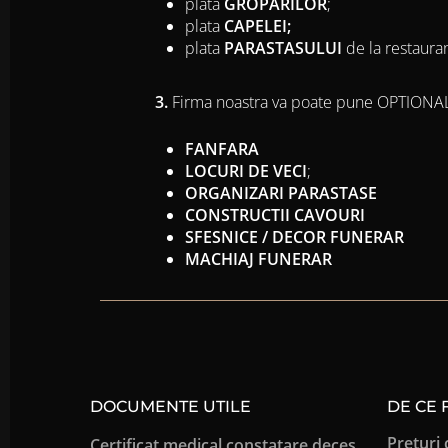
plata
GROPARILOR
;
plata
CAPELEI;
plata
PARASTASULUI
de la restauran
3.
Firma noastra va poate pune OPTIONAL 
FANFARA
LOCURI DE VECI
;
ORGANIZARI PARASTASE
CONSTRUCTII CAVOURI
SFESNICE / DECOR FUNERAR
MACHIAJ FUNERAR
DOCUMENTE UTILE
DE CE
Preturi 
Certificat medical constatare deces