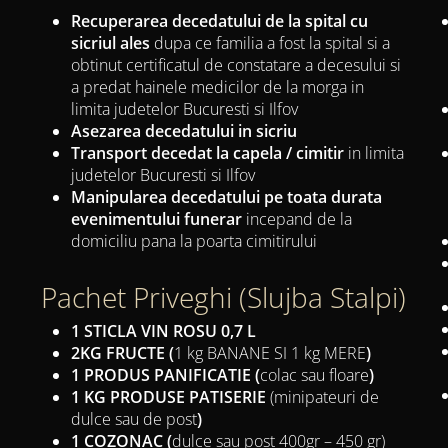
Recuperarea decedatului de la spital cu
sicriul ales
dupa ce familia a fost la spital si a
obtinut certificatul de constatare a decesului si
a predat hainele medicilor de la morga in
limita judetelor Bucuresti si Ilfov
Asezarea decedatului in sicriu
Transport decedat la capela / cimitir
in limita
judetelor Bucuresti si Ilfov
Manipularea decedatului pe toata durata
evenimentului funerar
incepand de la
domiciliu pana la poarta cimitirului
Pachet Priveghi (Slujba Stalpi)
1 STICLA VIN ROSU 0,7 L
2KG FRUCTE (
1 kg BANANE SI 1 kg MERE
)
1 PRODUS PANIFICATIE (
colac sau floare
)
1 KG PRODUSE PATISERIE
(minipateuri de
dulce sau de post
)
1 COZONAC (
dulce sau post 400gr – 450 gr)