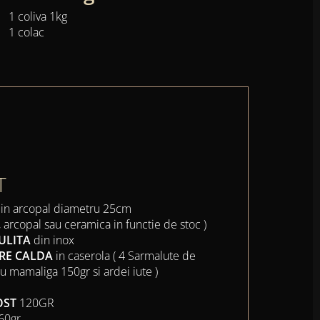
1 coliva 1kg
1 colac
T
din arcopal diametru 25cm
 , arcopal sau ceramica in functie de stoc )
ULITA
din inox
ARE CALDA
in caserola ( 4 Sarmalute de
u mamaliga 150gr si ardei iute )
L
OST
120GR
.60gr