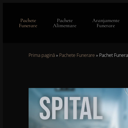
Skip
to
main
Pachete
Pachete
Aranjamente
content
Funerare
Alimentare
Funerare
Prima pagină
»
Pachete Funerare
»
Pachet Funera