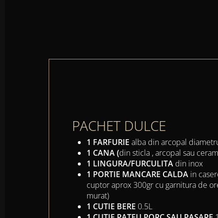
PACHET DULCE
1 FARFURIE
alba din arcopal diamet
1 CANA (
din sticla , arcopal sau ceram
1 LINGURA/FURCULITA
din inox
1 PORTIE MANCARE CALDA
in caser
cuptor aprox 300gr cu garnitura de ore
murat)
1 CUTIE BERE
0.5L
1 CUTIE PATEU PORC SAU PASARE