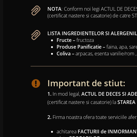
NOTA
: Conform noi legi ACTUL DE DECE
(certificat nastere si casatorie) de catre 
LISTA INGREDIENTELOR SI ALERGENI
Fructe –
fructoza
Produse Panificatie –
faina, apa, sar
Coliva –
arpacas, esenta vanilie/rom ,
Important de stiut:
1.
In mod legal,
ACTUL DE DECES SI A
(certificat nastere si casatorie) la
STAREA C
2.
Firma noastra ofera toate serviciile afe
achitarea
FACTURII de INMORMAN