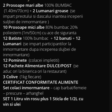
2 Prosoape mari albe
100% BUMBAC
(1.40m/70cm) +
2 Lumanari groase
(se
impart preotului si dascalui inaintea inceperii
suljbei de inmormantare )
10 Prosoape mici albe
80% bumbac 20%
poliestern (1m/50cm) cu ace de siguranta
12 Batiste
100% bumbac +
12 banuti
+
12
Lumanari
(se impart participantilor la
inmormantare dupa inceperea slujbei de
inmormantare)
12 Pominete
(colacei impletiti)
12 Pachete Alimentare
DULCE/POST
(se
aduc ori la biserica ori la restaurant)
3 Colive
(1kg fiecare)
CERTIFICAT CONFORMITATE ALIMENTE
Set colaci inmormantare
– cap barbat/femeie
– prescure – arhanghel
SET 1 Litru vin rosu plus 1 Sticla de 1/2L cu
vin si ulei