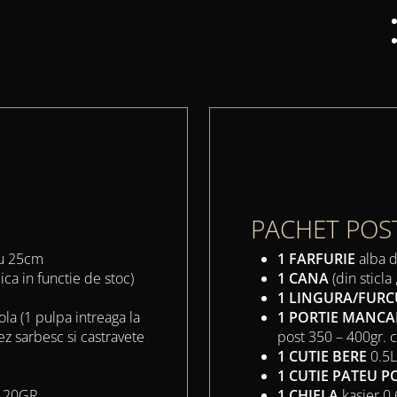
PACHET POS
ru 25cm
1 FARFURIE
alba 
ica in functie de stoc)
1 CANA
(din sticla
1 LINGURA/FURC
ola (1 pulpa intreaga la
1 PORTIE MANC
z sarbesc si castravete
post 350 – 400gr. c
1 CUTIE BERE
0.5
1 CUTIE PATEU P
120GR
1 CHIFLA
kasier 0