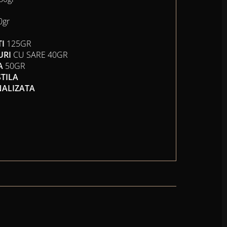
0gr
TI
125GR
URI
CU SARE 40GR
VA
50GR
TILA
NALIZATA