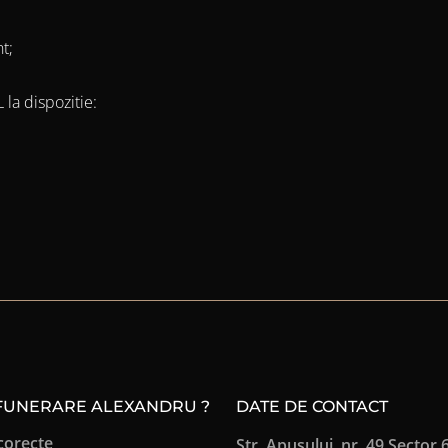
t;
la dispozitie:
 FUNERARE ALEXANDRU ?
DATE DE CONTACT
corecte
Str. Apusului, nr. 49 Sector 6