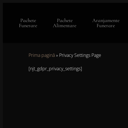
Skip
to
main
Pachete
Pachete
Aranjamente
content
Funerare
Alimentare
Funerare
Prima pagină
»
Privacy Settings Page
[njt_gdpr_privacy_settings]