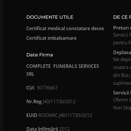
DOCUMENTE UTILE
DE CE
Preturi 
Certificat medical constatare deces
Servicii
Certificat imbalsamare
pentru f
Deplasa
Date Firma
Ne depla
COMPLETE FUNERALS SERVICES
noastra 
SRL
din Bucur
suplime
CUI
30776667
Servicii
Oferim s
Nr.Reg
J40/11730/2012
Non Stop
EUID
ROONRC.J40/11730/2012
Data înfiinţării
2012