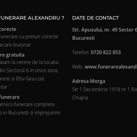
 FUNERARE ALEXANDRU ?
DATE DE CONTACT
corecte
Str. Apusului, nr. 49 Sector 6
 Funerare cu preturi corecte
Bucuresti
iecare buzunar
Telefon:
0720 822 853
re gratuita
sam la cerere de la locatia
Web:
www.funerarealexand
din Sectorul 6 in orice zona
esti si Ilfov fara cost
Adresa Morga
ntar
Str 1 Decembrie 1918 nr.1 R
 funerare
Chiajna
ervicii funerare complete
 in Bucuresti si imprejurimi