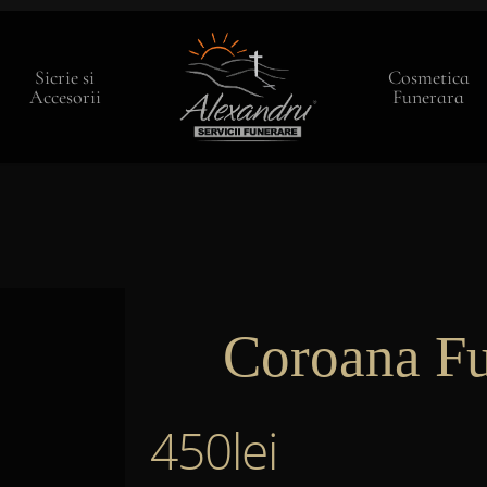
Sicrie si
Cosmetica
Accesorii
Funerara
Coroana Fu
450
lei