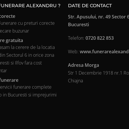
 FUNERARE ALEXANDRU ?
DATE DE CONTACT
corecte
Str. Apusului, nr. 49 Sector 6
 Funerare cu preturi corecte
Bucuresti
iecare buzunar
Telefon:
0720 822 853
re gratuita
sam la cerere de la locatia
Web:
www.funerarealexand
din Sectorul 6 in orice zona
esti si Ilfov fara cost
Adresa Morga
ntar
Str 1 Decembrie 1918 nr.1 R
 funerare
Chiajna
ervicii funerare complete
 in Bucuresti si imprejurimi