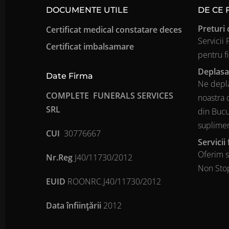
DOCUMENTE UTILE
DE CE
Preturi 
Certificat medical constatare deces
Servicii
Certificat imbalsamare
pentru f
Deplasa
Date Firma
Ne depla
COMPLETE FUNERALS SERVICES
noastra 
SRL
din Bucur
suplime
CUI
30776667
Servicii
Oferim s
Nr.Reg
J40/11730/2012
Non Stop
EUID
ROONRC.J40/11730/2012
Data înfiinţării
2012