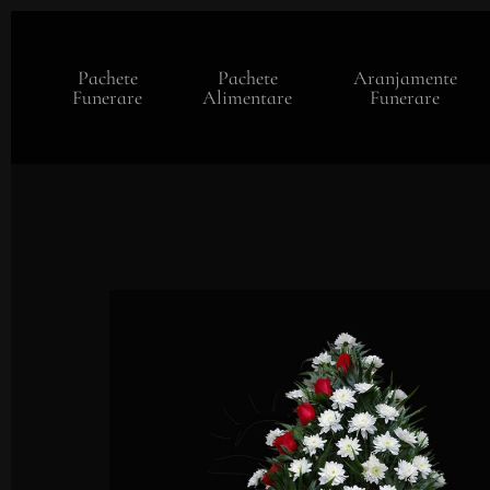
Skip
to
main
Pachete
Pachete
Aranjamente
content
Funerare
Alimentare
Funerare