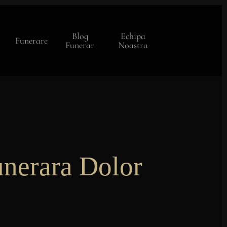
Blog
Echipa
Funerare
Funerar
Noastra
nerara Dolor