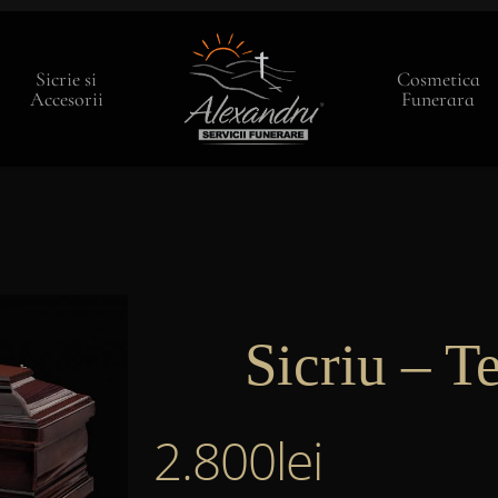
Sicrie si
Cosmetica
Accesorii
Funerara
Sicriu – Te
2.800
lei