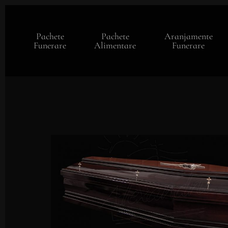
Skip
to
main
Pachete
Pachete
Aranjamente
content
Funerare
Alimentare
Funerare