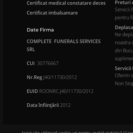
Preturi 
Certificat medical constatare deces
Servicii
Certificat imbalsamare
pentru f
Deplasa
Date Firma
Ne depla
COMPLETE FUNERALS SERVICES
noastra 
SRL
din Bucur
suplime
CUI
30776667
Servicii
Oferim s
Nr.Reg
J40/11730/2012
Non Stop
EUID
ROONRC.J40/11730/2012
Data înfiinţării
2012
Acest site utilizează cookie-uri pentru analiză statistică (Goo