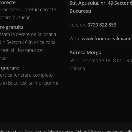
corecte
Str. Apusului, nr. 49 Sector 6
 Funerare cu preturi corecte
Bucuresti
iecare buzunar
Telefon:
0720 822 853
re gratuita
sam la cerere de la locatia
Web:
www.funerarealexand
din Sectorul 6 in orice zona
esti si Ilfov fara cost
Adresa Morga
ntar
Str 1 Decembrie 1918 nr.1 R
 funerare
Chiajna
ervicii funerare complete
 in Bucuresti si imprejurimi
gle Analytics). Datele sunt folosite pentru îmbunătățirea experienței utili