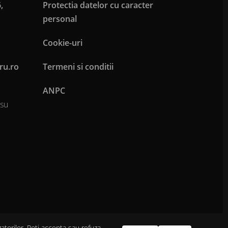
,
Protectia datelor cu caracter
personal
Cookie-uri
ru.ro
Termeni si conditii
ANPC
osu
zatorilor. Poți accepta sau refuza