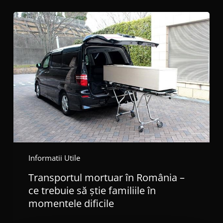
Transportul
mortuar
în
România
–
ce
trebuie
să
știe
familiile
în
momentele
dificile
Informatii Utile
Transportul mortuar în România –
ce trebuie să știe familiile în
momentele dificile