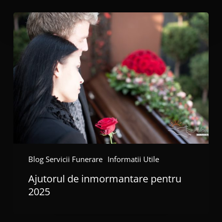
Ajutorul
de
inmormantare
pentru
2025
Blog Servicii Funerare
Informatii Utile
Ajutorul de inmormantare pentru
2025