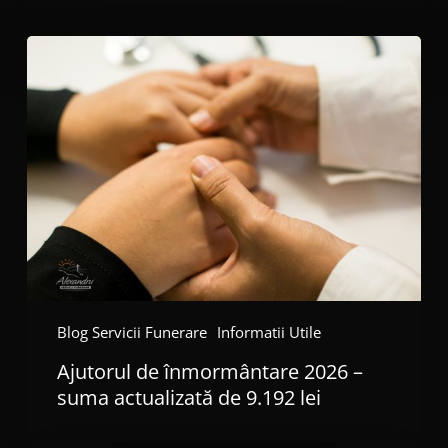
Ajutorul
de
înmormântare
2026
–
suma
actualizată
de
9.192
lei
Blog Servicii Funerare
Informatii Utile
Ajutorul de înmormântare 2026 –
suma actualizată de 9.192 lei