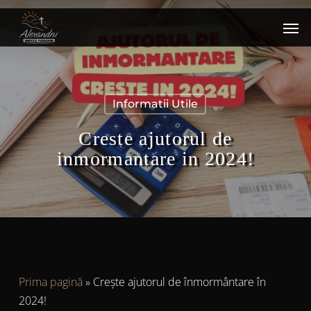
Skip
Men
to
main
content
Informatii Utile
Creste ajutorul de
inmormantare in 2024!
Prima pagină
»
Crește ajutorul de înmormântare în
2024!