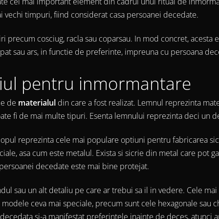
oate cel mai important element din cadrul unui ritual de inmorma
i vechi timpuri, fiind considerat casa persoanei decedate.
umiri precum cosciug, racla sau coparsau. In mod concret, acesta 
gropat sau ars, in functie de preferinte, impreuna cu persoana de
riul pentru inmormantare
tie de
materialul
din care a fost realizat. Lemnul reprezinta mate
poate fi de mai multe tipuri. Esenta lemnului reprezinta deci un d
u plopul reprezinta cele mai populare optiuni pentru fabricarea sic
ale, asa cum este metalul. Exista si sicrie din metal care pot g
persoanei decedate este mai bine protejat.
ndul sau un alt detaliu pe care ar trebui sa il in vedere. Cele ma
si modele ceva mai speciale, precum sunt cele hexagonale sau ch
 decedata si-a manifestat preferintele inainte de deces, atunci a