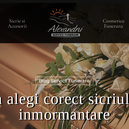
Sicrie si
Cosmetica
Accesorii
Funerara
Blog Servicii Funerare
alegi corect sicriu
inmormantare