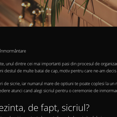
u înmormântare
oate, unul dintre cei mai importanti pasi din procesul de organi
rni destul de multe batai de cap, motiv pentru care ne-am decis 
uri de sicrie, iar numarul mare de optiuni te poate coplesi la un 
 vedere atunci cand alegi sicriul pentru o ceremonie de inmorma
zinta, de fapt, sicriul?