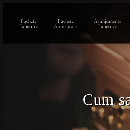
Skip
to
main
Pachete
Pachete
Aranjamente
content
Funerare
Alimentare
Funerare
Cum sa 