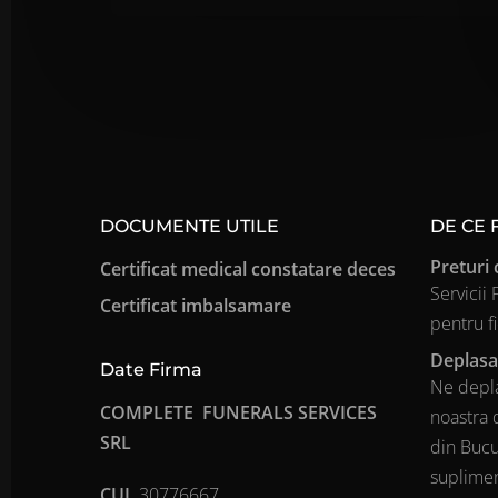
DOCUMENTE UTILE
DE CE
Preturi 
Certificat medical constatare deces
Servicii
Certificat imbalsamare
pentru f
Deplasa
Date Firma
Ne depla
COMPLETE FUNERALS SERVICES
noastra 
SRL
din Bucur
suplime
CUI
30776667