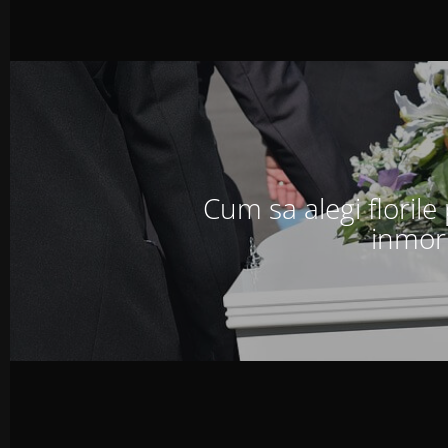
Cum sa alegi florile
inmor