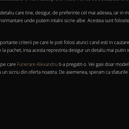
n detaliu care tine, desigur, de preferinte cel mai adesea, iar in
nmormantare unde putem intalni sicrie albe. Acestea sunt folosi
ortante criterii pe care le poti folosi atunci cand esti in cautar
ne la pachet, insa acesta reprezinta desigur un detaliu mai putin
e pe care
Funerare Alexandru
ti-a pregatit-o. Vei gasi doar modele
 un sicriu din oferta noastra. De asemenea, speram ca sfaturile n