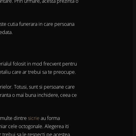
ntare. Prin urmare, acesta prezinta o
este cutia funerara in care persoana
cedata.
rialul folosit in mod frecvent pentru
etaliu care ar trebui sa te preocupe.
rielor. Totusi, sunt si persoane care
aranta o mai buna inchidere, ceea ce
i multe dintre
sicrie
au forma
iar cele octogonale. Alegerea iti
r trebui sa le respecti pe acestea.