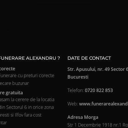
 FUNERARE ALEXANDRU ?
DATE DE CONTACT
corecte
Str. Apusului, nr. 49 Sector 6
 Funerare cu preturi corecte
Bucuresti
iecare buzunar
Telefon:
0720 822 853
re gratuita
sam la cerere de la locatia
Web:
www.funerarealexand
din Sectorul 6 in orice zona
esti si Ilfov fara cost
Adresa Morga
ntar
Str 1 Decembrie 1918 nr.1 R