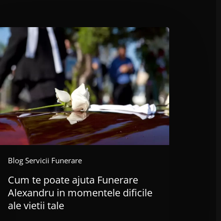
um
oate
uta
unerare
lexandru
omentele
ficile
e
etii
le
Blog Servicii Funerare
Cum te poate ajuta Funerare
Alexandru in momentele dificile
ale vietii tale