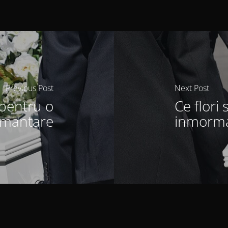
Previous Post
Next Post
 pentru o
Ce flori 
mantare
inmorma