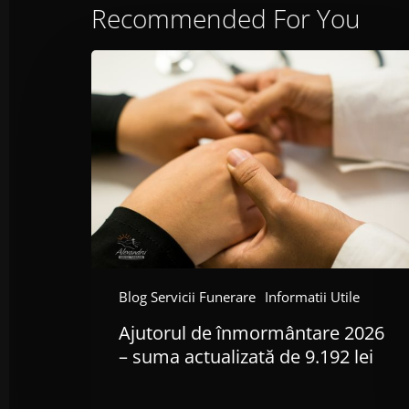
Recommended For You
Ajutorul
de
înmormântare
2026
–
suma
actualizată
de
9.192
lei
Blog Servicii Funerare
Informatii Utile
Ajutorul de înmormântare 2026
– suma actualizată de 9.192 lei