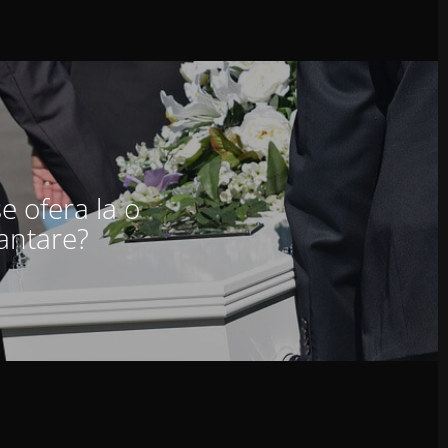
se ofera la o
ntare?