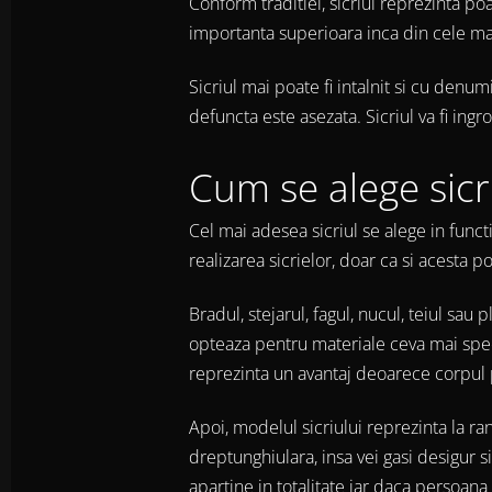
Conform traditiei, sicriul reprezinta p
importanta superioara inca din cele ma
Sicriul mai poate fi intalnit si cu den
defuncta este asezata. Sicriul va fi in
Cum se alege sic
Cel mai adesea sicriul se alege in func
realizarea sicrielor, doar ca si acesta 
Bradul, stejarul, fagul, nucul, teiul sa
opteaza pentru materiale ceva mai speci
reprezinta un avantaj deoarece corpul 
Apoi, modelul sicriului reprezinta la ra
dreptunghiulara, insa vei gasi desigur 
apartine in totalitate iar daca persoana