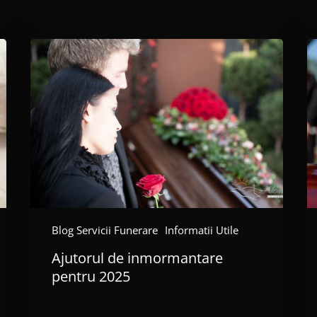
Ajutorul
C
de
te
inmormantare
p
pentru
aj
2025
F
A
in
m
di
al
vi
ta
Blog Servicii Funerare
Informatii Utile
Ajutorul de inmormantare
pentru 2025