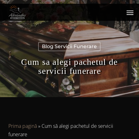
Skip
Men
to
main
content
Blog Servicii Funerare
Cum sa alegi pachetul de
servicii funerare
Prima pagină
»
Cum să alegi pachetul de servicii
funerare