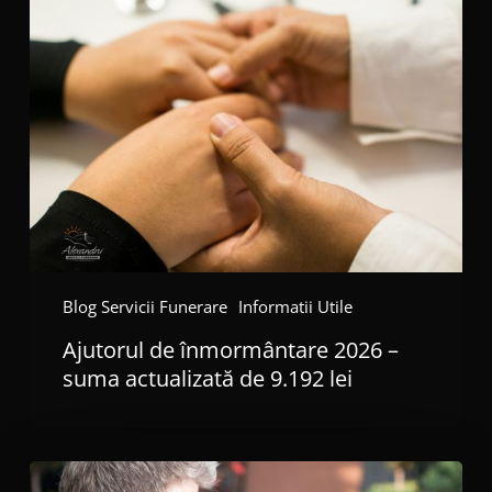
de
înmormântare
2026
–
suma
actualizată
de
9.192
lei
Blog Servicii Funerare
Informatii Utile
Ajutorul de înmormântare 2026 –
suma actualizată de 9.192 lei
Ajutorul