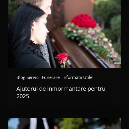
de
inmormantare
pentru
2025
Blog Servicii Funerare
Informatii Utile
Ajutorul de inmormantare pentru
2025
Cum
te