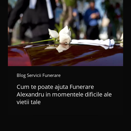
poate
ajuta
Funerare
Alexandru
in
momentele
dificile
ale
vietii
tale
Blog Servicii Funerare
Cum te poate ajuta Funerare
Alexandru in momentele dificile ale
vietii tale