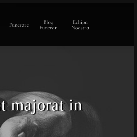
Blog
Echipa
Funerare
Funerar
Noastra
t majorat in