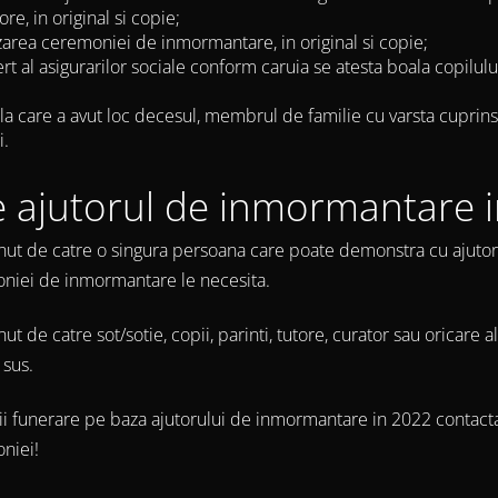
e, in original si copie;
zarea ceremoniei de inmormantare, in original si copie;
t al asigurarilor sociale conform caruia se atesta boala copilulu
la care a avut loc decesul, membrul de familie cu varsta cuprin
i.
e ajutorul de inmormantare 
tinut de catre o singura persoana care poate demonstra cu ajuto
oniei de inmormantare le necesita.
t de catre sot/sotie, copii, parinti, tutore, curator sau oricare 
 sus.
rvicii funerare pe baza ajutorului de inmormantare in 2022 conta
oniei!