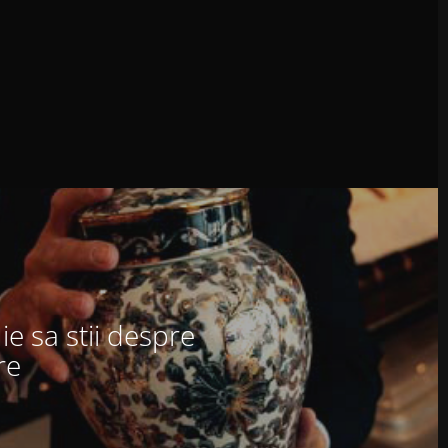
ie sa stii despre
re