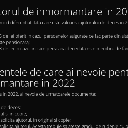
utorul de inmormantare in 2
n mod diferentiat. Iata care este valoarea ajutorului de deces in 
 de lei oferit in cazul persoanelor asigurate ce fac parte din si
ste pensionara;
8 de lei in cazul in care persoana decedata este membru de fami
ntele de care ai nevoie pent
rmantare in 2022
es in 2022, ai nevoie de urmatoarele documente:
i de deces;
at si in copie;
olicita ajutorul, in original si copie;
re solicita ajutorul. Acesta trebuie sa ateste gradul de rudenie