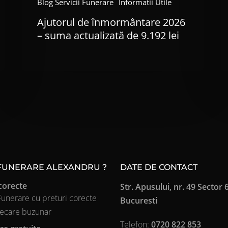
Blog Servicii Funerare
Informatii Utile
Ajutorul de înmormântare 2026
– suma actualizată de 9.192 lei
 FUNERARE ALEXANDRU ?
DATE DE CONTACT
corecte
Str. Apusului, nr. 49 Sector 6
 Funerare cu preturi corecte
Bucuresti
iecare buzunar
Telefon:
0720 822 853