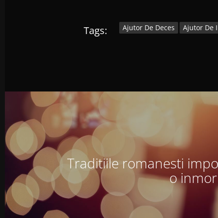
Ajutor De Deces
Ajutor De
Tags:
Traditiile romanesti impo
o inmo