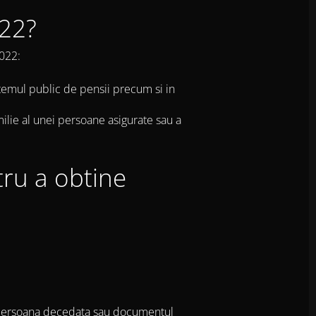
022?
2022:
stemul public de pensii precum si in
lie al unei persoane asigurate sau a
ru a obtine
 cu persoana decedata sau documentul