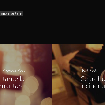
 Inmormantare
Previous Post
Next Post
rtante la
Ce trebu
rmantare
incinera