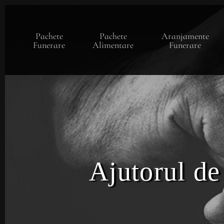
Skip
to
main
Pachete
Pachete
Aranjamente
content
Funerare
Alimentare
Funerare
Ajutorul de