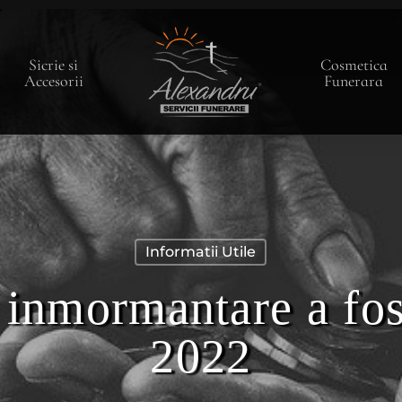
Sicrie si
Cosmetica
Accesorii
Funerara
Informatii Utile
 inmormantare a fos
2022